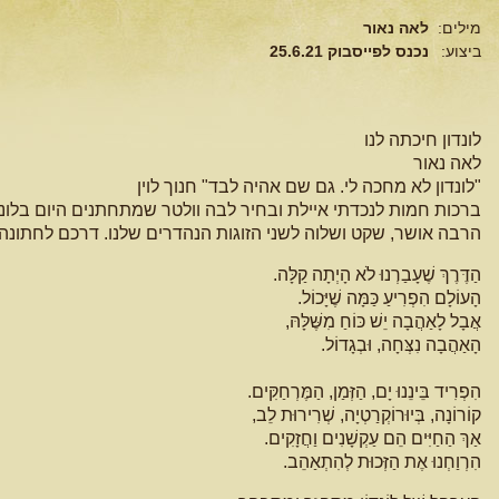
מילים:
לאה נאור
ביצוע:
נכנס לפייסבוק 25.6.21
לונדון חיכתה לנו
לאה נאור
"לונדון לא מחכה לי. גם שם אהיה לבד" חנוך לוין
ברכות חמות לנכדתי איילת ובחיר לבה וולטר שמתחתנים היום בלונד
הרבה אושר, שקט ושלוה לשני הזוגות הנהדרים שלנו. דרכם לחתונה 
הַדֶּרֶךְ שֶׁעָבַרְנוּ לֹא הָיְתָה קַלָּה.
הָעוֹלָם הִפְרִיעַ כַּמָּה שֶׁיָּכוֹל.
אֲבָל לָאַהֲבָה יֵשׁ כּוֹחַ מִשֶּׁלָּהּ,
הָאַהֲבָה נִצְּחָה, וּבְגָדוֹל.
הִפְרִיד בֵּינֵנוּ יָם, הַזְּמַן, הַמֶּרְחַקִּים.
קוֹרוֹנָה, בְּיוּרוֹקְרַטְיָה, שְׁרִירוּת לֵב,
אַךְ הַחַיִּים הֵם עַקְשָׁנִים וַחֲזָקִים.
הִרְוַחְנוּ אֶת הַזְּכוּת לְהִתְאַהֵב.