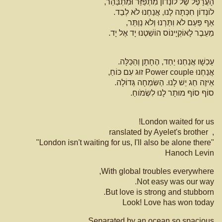
הָעֲרָפֶל שֶׁל לוֹנְדוֹן מִתְפַּזֵּר וּמִתְבַּהֵר,
לוֹנְדוֹן חִכְּתָה לָנוּ, אֲנַחְנוּ לֹא לְבַד.
אַף פַּעַם לֹא וִתַּרְנוּ וְלֹא נְוַתֵּר,
מֵעֵבֶר לָאוֹקְיָינוֹס הוֹשַׁטְנוּ יָד אֶל יָד.
עַכְשָׁו אֲנַחְנוּ יַחַד, הֶחָתָן וְהַכַּלָּה.
אֲנַחְנוּ Power couple זוּג עִם כּוֹחַ,
אֵיזֶה חַג יֵשׁ לָנוּ. הַשִּׂמְחָה גְּדוֹלָה.
סוֹף סוֹף מוּתָר לָנוּ לִשְׂמֹוחַ.
London waited for us!
, ranslated by Ayelet's brother
"London isn't waiting for us, I'll also be alone there"
Hanoch Levin
With global troubles everywhere,
Not easy was our way.
But love is strong and stubborn.
Look! Love has won today
Separated by an ocean so spacious,